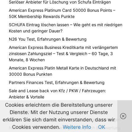
Seriöser Anbieter für Löschung von Schufa Einträgen
American Express Platinum Card 50000 Bonus Points –
50K Membership Rewards Punkte
SCHUFA Eintrag löschen lassen – Wie geht es mit niedrigen
Kosten und geringer Dauer?
N26 You Test, Erfahrungen & Bewertung
American Express Business Kreditkarte mit verlängertem
zinslosen Zahlungsziel – Test & Vergleich – 60 Tage, 3
Monate, 8 Wochen
American Express Platin Metall Karte in Deutschland mit
30000 Bonus Punkten
Partners Finances Test, Erfahrungen & Bewertung
Sale and Lease back von Kfz / PKW / Fahrzeugen:
Anbieter & Vorteile
Cookies erleichtern die Bereitstellung unserer
Auto beleihen und weiterfahren – Was sind legale
Alternativen?
Dienste. Mit der Nutzung unserer Dienste
erklären Sie sich damit einverstanden, dass wir
Taxfix Test & Erfahrungen – Kosten, Gebühren, Leistungen
Cookies verwenden.
Weitere Info
OK
N26 Metal Card Test, Erfahrungen, Vergleich & Bewertung