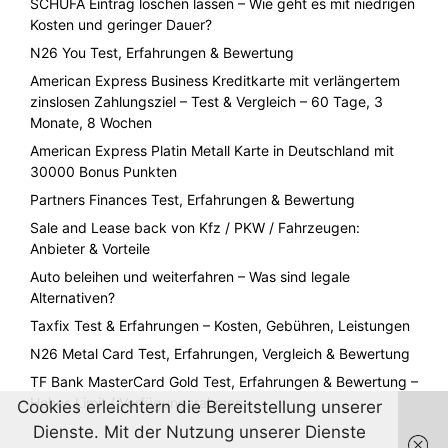
SCHUFA Eintrag löschen lassen – Wie geht es mit niedrigen
Kosten und geringer Dauer?
N26 You Test, Erfahrungen & Bewertung
American Express Business Kreditkarte mit verlängertem
zinslosen Zahlungsziel – Test & Vergleich – 60 Tage, 3
Monate, 8 Wochen
American Express Platin Metall Karte in Deutschland mit
30000 Bonus Punkten
Partners Finances Test, Erfahrungen & Bewertung
Sale and Lease back von Kfz / PKW / Fahrzeugen:
Anbieter & Vorteile
Auto beleihen und weiterfahren – Was sind legale
Alternativen?
Taxfix Test & Erfahrungen – Kosten, Gebühren, Leistungen
N26 Metal Card Test, Erfahrungen, Vergleich & Bewertung
TF Bank MasterCard Gold Test, Erfahrungen & Bewertung –
Hohes Limit / Verfügungsrahmen
Cookies erleichtern die Bereitstellung unserer
Dienste. Mit der Nutzung unserer Dienste