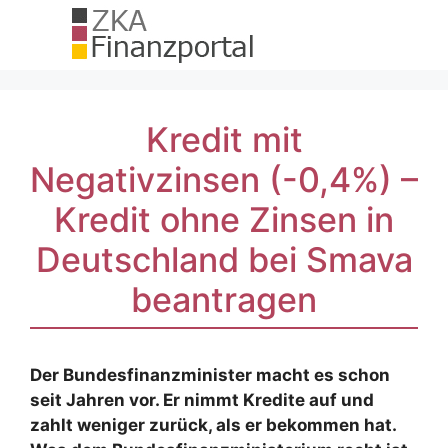
Zum
Inhalt
springen
Kredit mit
Negativzinsen (-0,4%) –
Kredit ohne Zinsen in
Deutschland bei Smava
beantragen
Der Bundesfinanzminister macht es schon
seit Jahren vor. Er nimmt Kredite auf und
zahlt weniger zurück, als er bekommen hat.